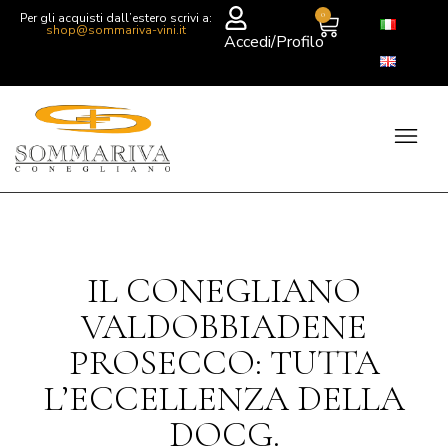
0
Per gli acquisti dall’estero scrivi a:
shop@sommariva-vini.it
Accedi/Profilo
IL CONEGLIANO
VALDOBBIADENE
PROSECCO: TUTTA
L’ECCELLENZA DELLA
DOCG.