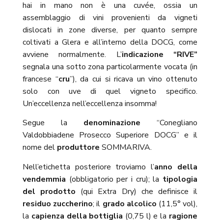
hai in mano non è una cuvée, ossia un
assemblaggio di vini provenienti da vigneti
dislocati in zone diverse, per quanto sempre
coltivati a Glera e all’interno della DOCG, come
avviene normalmente. L’
indicazione “RIVE”
segnala una sotto zona particolarmente vocata (in
francese “
cru
”), da cui si ricava un vino ottenuto
solo con uve di quel vigneto specifico.
Un’eccellenza nell’eccellenza insomma!
Segue la
denominazione
“Conegliano
Valdobbiadene Prosecco Superiore DOCG” e il
nome del
produttore
SOMMARIVA.
Nell’etichetta posteriore troviamo l’
anno della
vendemmia
(obbligatorio per i cru); la
tipologia
del prodotto
(qui Extra Dry) che definisce il
residuo zuccherino
; il
grado alcolico
(11,5° vol),
la
capienza della bottiglia
(0,75 l) e la
ragione