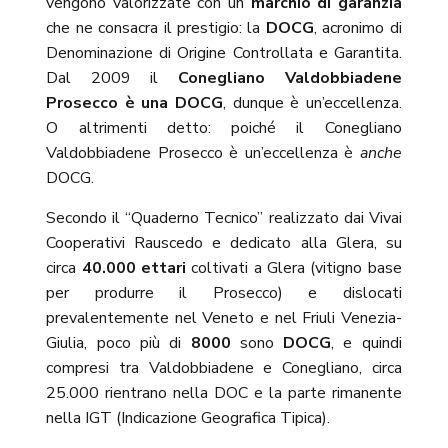
vengono valorizzate con un
marchio di garanzia
che ne consacra il prestigio: la
DOCG
, acronimo di
Denominazione di Origine Controllata e Garantita.
Dal 2009 il
Conegliano Valdobbiadene
Prosecco è una DOCG
, dunque è un’eccellenza.
O altrimenti detto: poiché il Conegliano
Valdobbiadene Prosecco è un’eccellenza è
anche
DOCG.
Secondo il “Quaderno Tecnico” realizzato dai Vivai
Cooperativi Rauscedo e dedicato alla Glera, su
circa
40.000 ettari
coltivati a Glera (vitigno base
per produrre il Prosecco) e dislocati
prevalentemente nel Veneto e nel Friuli Venezia-
Giulia, poco più di
8000
sono
DOCG
, e quindi
compresi tra Valdobbiadene e Conegliano, circa
25.000 rientrano nella DOC e la parte rimanente
nella IGT (Indicazione Geografica Tipica).