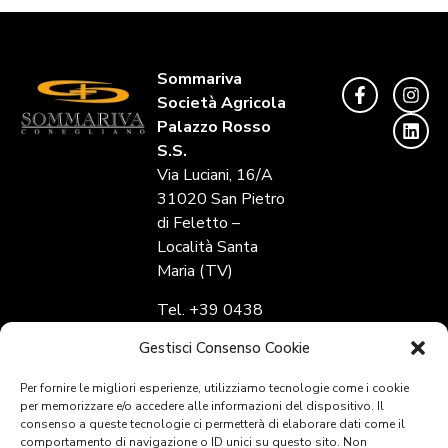
Sommariva
Società Agricola
Palazzo Rosso
S.S.
Via Luciani, 16/A
31020 San Pietro
di Feletto –
Località Santa
Maria (TV)
Tel. +39 0438
784316 – Fax
Gestisci Consenso Cookie
+39 0438
784839
Per fornire le migliori esperienze, utilizziamo tecnologie come i cookie
per memorizzare e/o accedere alle informazioni del dispositivo. Il
consenso a queste tecnologie ci permetterà di elaborare dati come il
Vedi su Google
comportamento di navigazione o ID unici su questo sito. Non